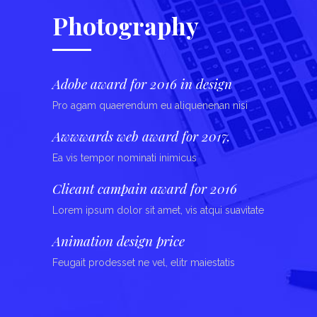
Photography
Adobe award for 2016 in design
Pro agam quaerendum eu aliquenenan nisi
Awwwards web award for 2017.
Ea vis tempor nominati inimicus
Clieant campain award for 2016
Lorem ipsum dolor sit amet, vis atqui suavitate
Animation design price
Feugait prodesset ne vel, elitr maiestatis