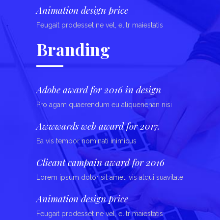
Animation design price
Feugait prodesset ne vel, elitr maiestatis
Branding
Adobe award for 2016 in design
Pro agam quaerendum eu aliquenenan nisi
Awwwards web award for 2017.
Ea vis tempor nominati inimicus
Clieant campain award for 2016
Lorem ipsum dolor sit amet, vis atqui suavitate
Animation design price
Feugait prodesset ne vel, elitr maiestatis